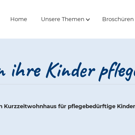
is und Freunde | 
e
Hauptmenü
Home
Unsere Themen
Broschüre
Home
Unsere Themen
Broschüren
Untermenü
 ihre Kinder pfleg
lin Kurzzeitwohnhaus für pflegebedürftige Kinde