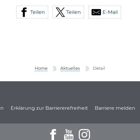
Teilen
Teilen
E-Mail
Home
Aktuelles
Detail
onen
en
Erklärung zur Barriererefreiheit
Barriere melden
Zum Facebookprofil der DSH
Zu den Youtube-Filmen de
Zum Instagramprofil