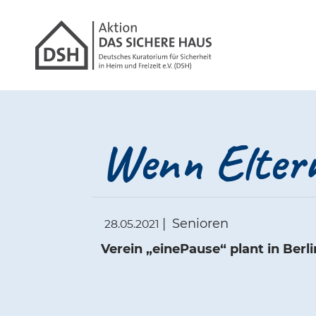
Gathmann Michael
Link zu Hom
Wenn Eltern
|
Senioren
28.05.2021
Verein „einePause“ plant in Ber