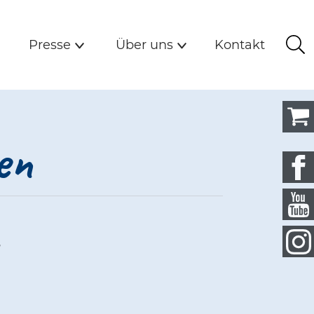
Detail
n
Presse
Über uns
Kontakt
Presse
Über uns
Kontakt
Su
Untermenü
Untermenü
en
r