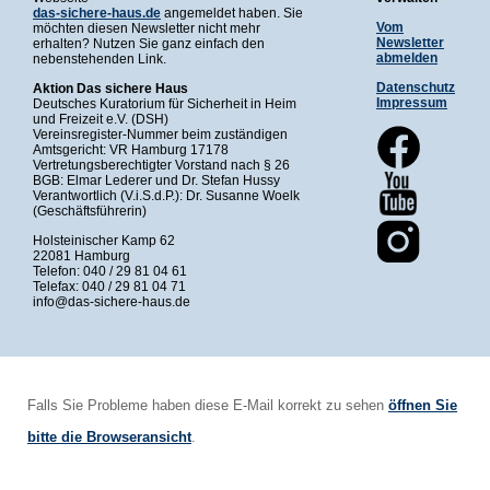
das-sichere-haus.de
angemeldet haben. Sie
Vom
möchten diesen Newsletter nicht mehr
Newsletter
erhalten? Nutzen Sie ganz einfach den
abmelden
nebenstehenden Link.
Datenschutz
Aktion Das sichere Haus
Impressum
Deutsches Kuratorium für Sicherheit in Heim
und Freizeit e.V. (DSH)
Vereinsregister-Nummer beim zuständigen
Amtsgericht: VR Hamburg 17178
Vertretungsberechtigter Vorstand nach § 26
BGB: Elmar Lederer und Dr. Stefan Hussy
Verantwortlich (V.i.S.d.P.): Dr. Susanne Woelk
(Geschäftsführerin)
Holsteinischer Kamp 62
22081 Hamburg
Telefon: 040 / 29 81 04 61
Telefax: 040 / 29 81 04 71
info@das-sichere-haus.de
Falls Sie Probleme haben diese E-Mail korrekt zu sehen
öffnen Sie
bitte die Browseransicht
.