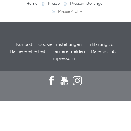
Home
Presse
Pressemitteilungen
Presse Archiv
Service Informationen
Kontakt
Cookie Einstellungen
Erklärung zur
Barriererefreiheit
Barriere melden
Datenschutz
Impressum
Zum Facebookprofil der DSH
Zu den Youtube-Filmen der D
Zum Instagramprofil de